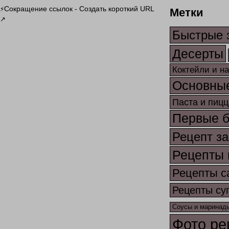
Метки
Сокращение ссылок - Создать короткий URL
⚡
↗
Быстрые 
Десерты
Коктейли и н
Основны
Паста и пицц
Первые 
Рецепт за
Рецепты 
Рецепты с
Рецепты су
Соусы и маринад
Фото ре