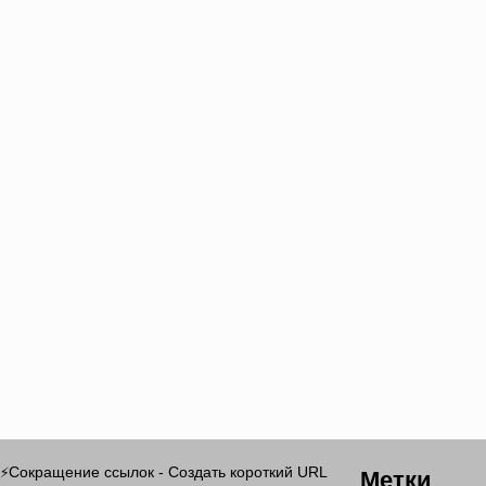
Метки
Сокращение ссылок - Создать короткий URL
⚡