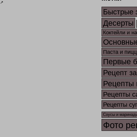
↗
Быстрые 
Десерты
Коктейли и н
Основны
Паста и пицц
Первые 
Рецепт за
Рецепты 
Рецепты с
Рецепты су
Соусы и маринад
Фото ре