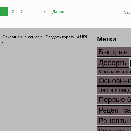
1
2
3
…
19
Далее →
Стр
Метки
Сокращение ссылок - Создать короткий URL
⚡
↗
Быстрые 
Десерты
Коктейли и н
Основны
Паста и пицц
Первые 
Рецепт за
Рецепты 
Рецепты с