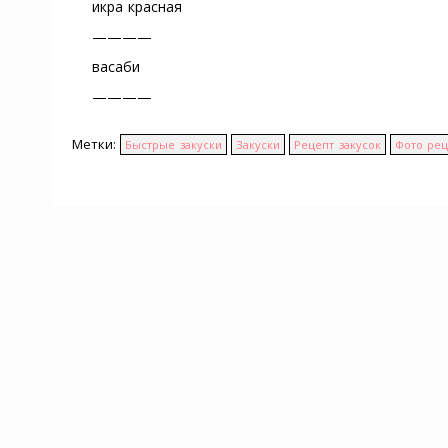
икра красная
————
васаби
————
Метки:
Быстрые закуски
Закуски
Рецепт закусок
Фото ре