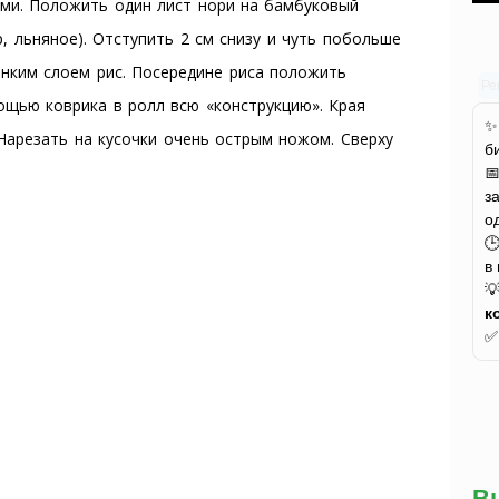
ами. Положить один лист нори на бамбуковый
, льняное). Отступить 2 см снизу и чуть побольше
онким слоем рис. Посередине риса положить
Ре
ощью коврика в ролл всю «конструкцию». Края
Нарезать на кусочки очень острым ножом. Сверху
б

з
о

в

к
В