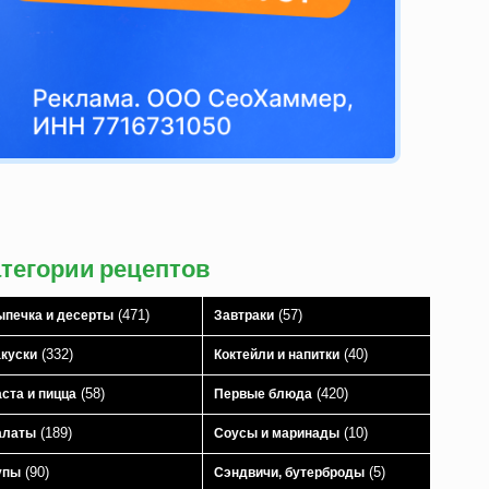
атегории рецептов
(471)
(57)
печка и десерты
Завтраки
(332)
(40)
куски
Коктейли и напитки
(58)
(420)
ста и пицца
Первые блюда
(189)
(10)
алаты
Соусы и маринады
(90)
(5)
упы
Сэндвичи, бутерброды