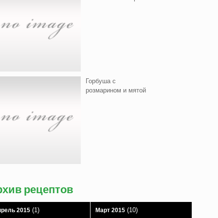
Горбуша с
розмарином и мятой
рхив рецептов
(1)
(10)
рель 2015
Март 2015