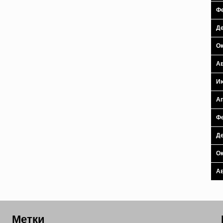
Фе
Де
Ок
Ав
И
Ап
Фе
Де
Ок
Ав
Метки