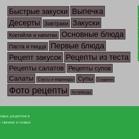
Выпечка
Быстрые закуски
Десерты
Закуски
Завтраки
Основные блюда
Коктейли и напитки
Первые блюда
Паста и пицца
Рецепты из теста
Рецепт закусок
Рецепты салатов
Рецепты супов
Салаты
Супы
Соусы и маринады
Сэндвичи
Фото рецепты
бутерброды
товых рецептов в
о свежие и новые