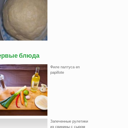
ервые блюда
Филе палтуса en
papillote
Запеченные рулетики
из свинины с сыром