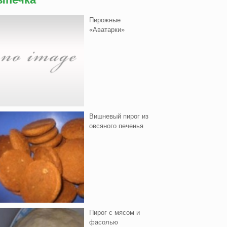
Пирожные
«Аватарки»
Вишнeвый пирог из
овсяного печенья
Пирог с мясом и
фасолью