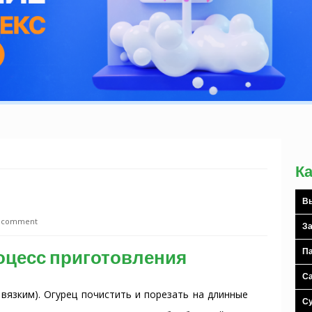
К
Вы
a comment
За
оцесс приготовления
Па
С
 вязким). Огурец почистить и порезать на длинные
С