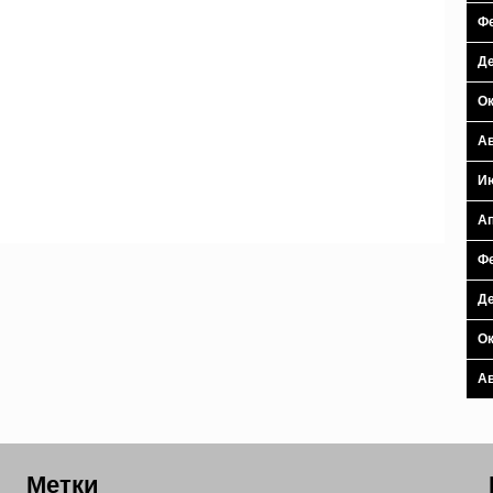
Фе
Де
Ок
Ав
И
Ап
Фе
Де
Ок
Ав
Метки