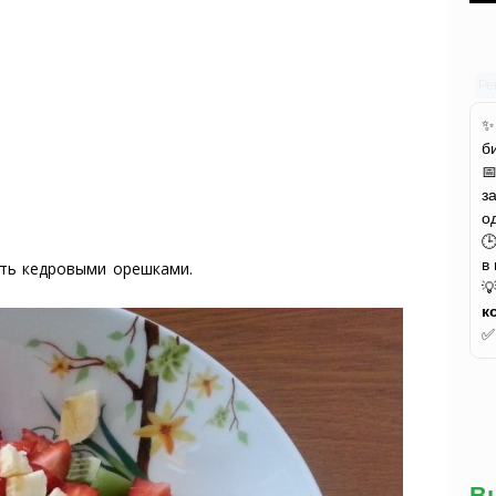
Ре
б

з
о

в
пать кедровыми орешками.

к
В