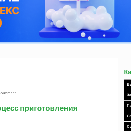
К
Вы
a comment
За
оцесс приготовления
Па
С
С