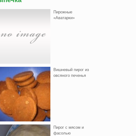
Пирожные
«Аватарки»
Вишнeвый пирог из
овсяного печенья
Пирог с мясом и
фасолью