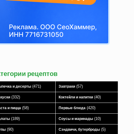
атегории рецептов
(471)
(57)
печка и десерты
Завтраки
(332)
(40)
куски
Коктейли и напитки
(58)
(420)
ста и пицца
Первые блюда
(189)
(10)
алаты
Соусы и маринады
(90)
(5)
упы
Сэндвичи, бутерброды