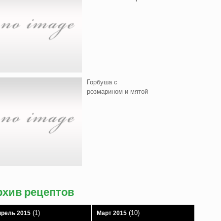
Горбуша с
розмарином и мятой
рхив рецептов
(1)
(10)
рель 2015
Март 2015