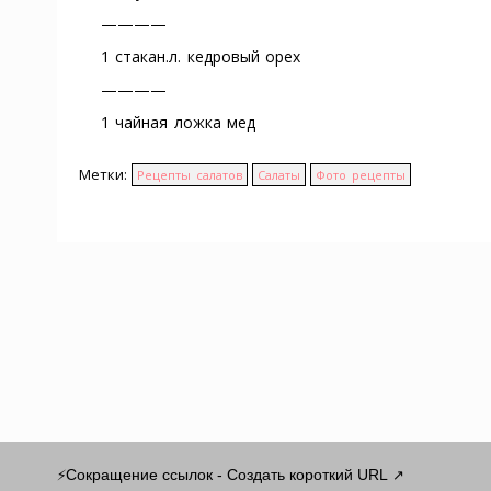
————
1 стакан.л. кедровый орех
————
1 чайная ложка мед
Метки:
Рецепты салатов
Салаты
Фото рецепты
Сокращение ссылок - Создать короткий URL
⚡
↗