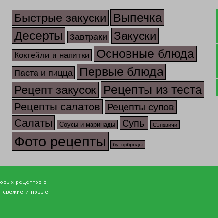
Выпечка
Быстрые закуски
Десерты
Закуски
Завтраки
Основные блюда
Коктейли и напитки
Первые блюда
Паста и пицца
Рецепты из теста
Рецепт закусок
Рецепты салатов
Рецепты супов
Салаты
Супы
Соусы и маринады
Сэндвичи
Фото рецепты
бутерброды
товых рецептов в
о свежие и новые