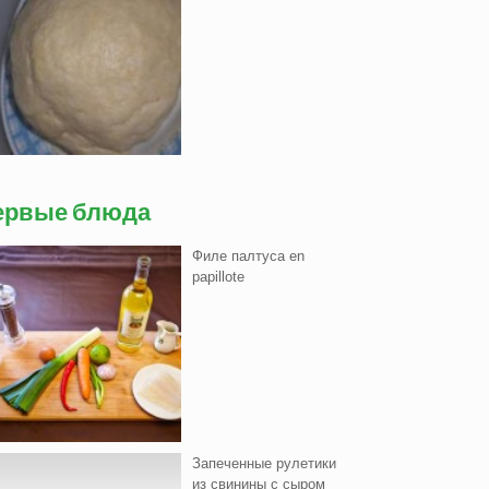
ервые блюда
Филе палтуса en
papillote
Запеченные рулетики
из свинины с сыром