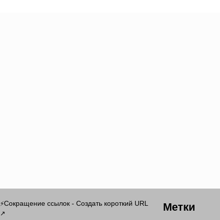
Метки
Сокращение ссылок - Создать короткий URL
⚡
↗