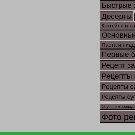
Быстрые 
Десерты
Коктейли и н
Основны
Паста и пицц
Первые 
Рецепт за
Рецепты 
Рецепты с
Рецепты су
Соусы и маринад
Фото ре