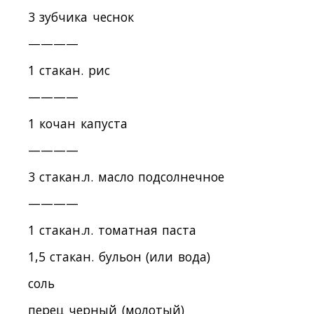
3 зубчика чеснок
————
1 стакан. рис
————
1 кочан капуста
————
3 стакан.л. масло подсолнечное
————
1 стакан.л. томатная паста
1,5 стакан. бульон (или вода)
соль
перец черный (молотый)