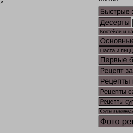
↗
Быстрые 
Десерты
Коктейли и н
Основны
Паста и пицц
Первые 
Рецепт за
Рецепты 
Рецепты с
Рецепты су
Соусы и маринад
Фото ре