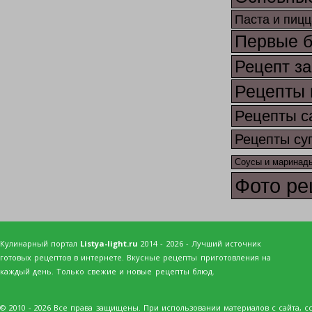
Паста и пицц
Первые 
Рецепт за
Рецепты 
Рецепты с
Рецепты су
Соусы и маринад
Фото ре
Кулинарный портал
Listya-light.ru
2014 - 2026 - Лучший источник
готовых рецептов в интернете. Вкусные рецепты приготовления на
каждый день. Только свежие и новые рецепты блюд.
© 2010 - 2026 Все права защищены. При использовании материалов с сайта, сс