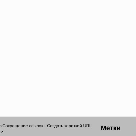
Метки
Сокращение ссылок - Создать короткий URL
⚡
↗