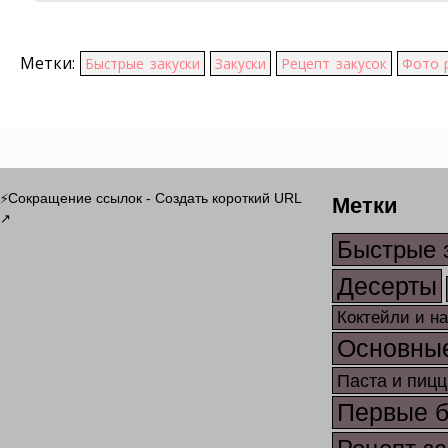
Метки:
Быстрые закуски
Закуски
Рецепт закусок
Фото 
Метки
Сокращение ссылок - Создать короткий URL
⚡
↗
Быстрые 
Десерты
Коктейли и н
Основны
Паста и пицц
Первые 