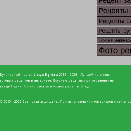
Рецепт за
Рецепты 
Рецепты с
Рецепты су
Соусы и маринад
Фото ре
Кулинарный портал
Listya-light.ru
2014 - 2026 - Лучший источник
готовых рецептов в интернете. Вкусные рецепты приготовления на
каждый день. Только свежие и новые рецепты блюд.
© 2010 - 2026 Все права защищены. При использовании материалов с сайта, сс