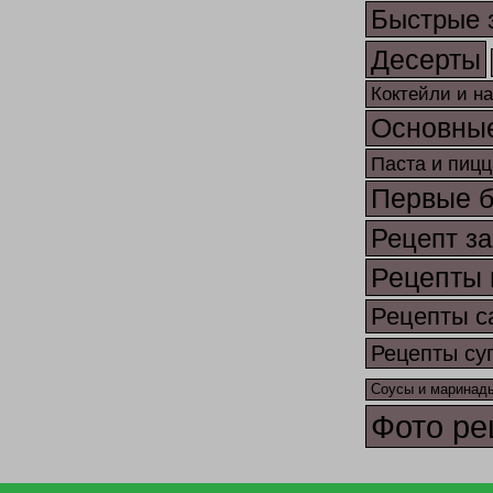
Быстрые 
Десерты
Коктейли и н
Основны
Паста и пицц
Первые 
Рецепт за
Рецепты 
Рецепты с
Рецепты су
Соусы и маринад
Фото ре