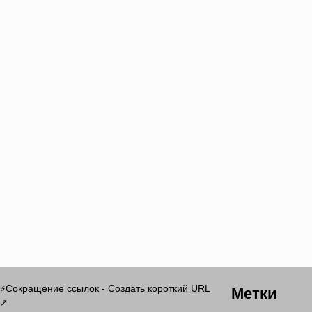
Метки
Сокращение ссылок - Создать короткий URL
⚡
↗