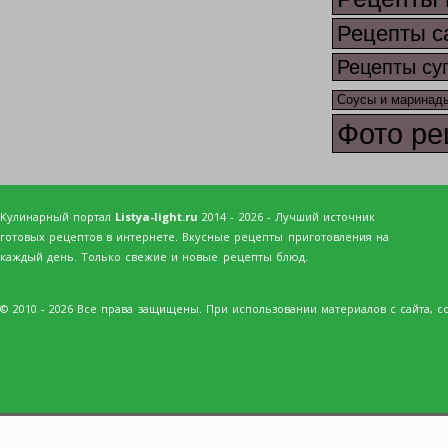
Рецепты с
Рецепты су
Соусы и маринад
Фото ре
Кулинарный портал
Listya-light.ru
2014 - 2026 - Лучший источник
готовых рецептов в интернете. Вкусные рецепты приготовления на
каждый день. Только свежие и новые рецепты блюд.
© 2010 - 2026 Все права защищены. При использовании материалов с сайта, сс