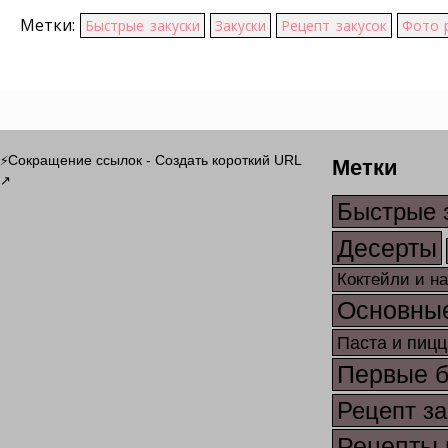
Метки:
Быстрые закуски
Закуски
Рецепт закусок
Фото 
Метки
Сокращение ссылок - Создать короткий URL
⚡
↗
Быстрые 
Десерты
Коктейли и н
Основны
Паста и пицц
Первые 
Рецепт за
Рецепты 