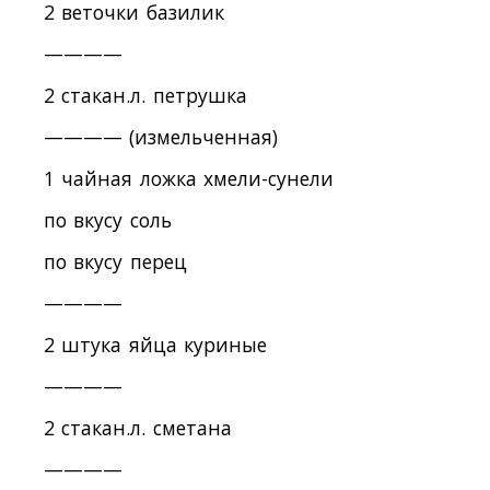
2 веточки базилик
————
2 стакан.л. петрушка
———— (измельченная)
1 чайная ложка хмели-сунели
по вкусу соль
по вкусу перец
————
2 штука яйца куриные
————
2 стакан.л. сметана
————