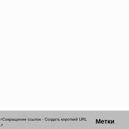
Метки
Сокращение ссылок - Создать короткий URL
⚡
↗