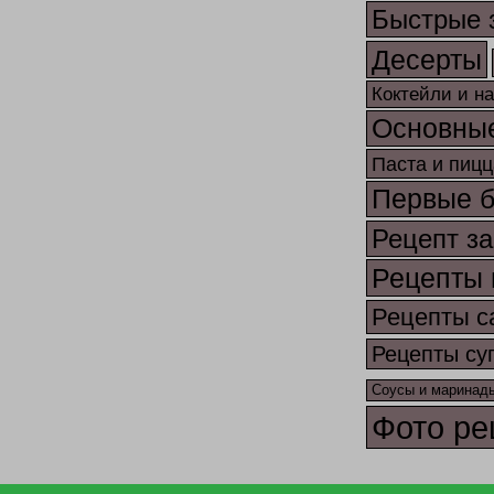
Быстрые 
Десерты
Коктейли и н
Основны
Паста и пицц
Первые 
Рецепт за
Рецепты 
Рецепты с
Рецепты су
Соусы и маринад
Фото ре