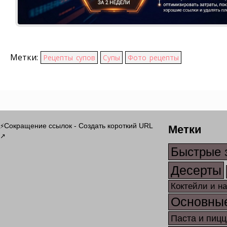
Метки:
Рецепты супов
Супы
Фото рецепты
Метки
Сокращение ссылок - Создать короткий URL
⚡
↗
Быстрые 
Десерты
Коктейли и н
Основны
Паста и пицц