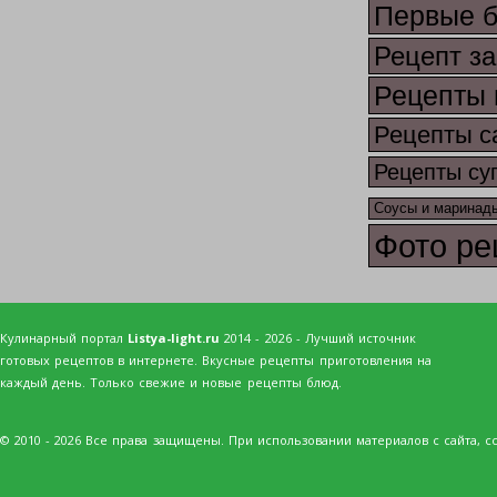
Первые 
Рецепт за
Рецепты 
Рецепты с
Рецепты су
Соусы и маринад
Фото ре
Кулинарный портал
Listya-light.ru
2014 - 2026 - Лучший источник
готовых рецептов в интернете. Вкусные рецепты приготовления на
каждый день. Только свежие и новые рецепты блюд.
© 2010 - 2026 Все права защищены. При использовании материалов с сайта, сс