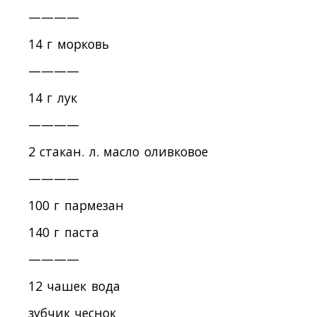
————
14 г морковь
————
14 г лук
————
2 стакан. л. масло оливковое
————
100 г пармезан
140 г паста
————
12 чашек вода
зубчик чеснок