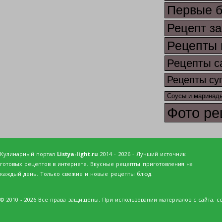
Первые 
Рецепт за
Рецепты 
Рецепты с
Рецепты су
Соусы и маринад
Фото ре
Кулинарный портал
Listya-light.ru
2014 - 2026 - Лучший источник
готовых рецептов в интернете. Вкусные рецепты приготовления на
каждый день. Только свежие и новые рецепты блюд.
© 2010 - 2026 Все права защищены. При использовании материалов с сайта, сс