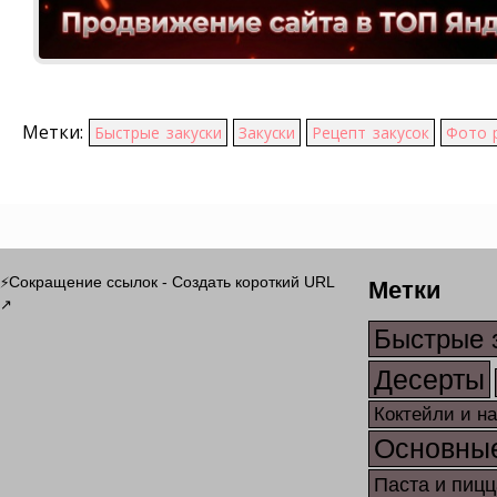
Метки:
Быстрые закуски
Закуски
Рецепт закусок
Фото 
Метки
Сокращение ссылок - Создать короткий URL
⚡
↗
Быстрые 
Десерты
Коктейли и н
Основны
Паста и пицц