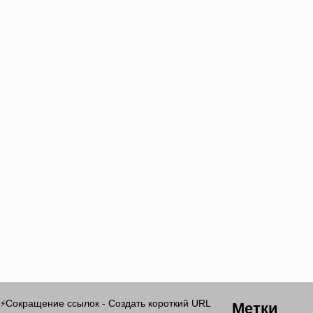
Метки
Сокращение ссылок - Создать короткий URL
⚡