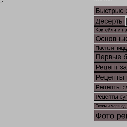
↗
Быстрые 
Десерты
Коктейли и н
Основны
Паста и пицц
Первые 
Рецепт за
Рецепты 
Рецепты с
Рецепты су
Соусы и маринад
Фото ре