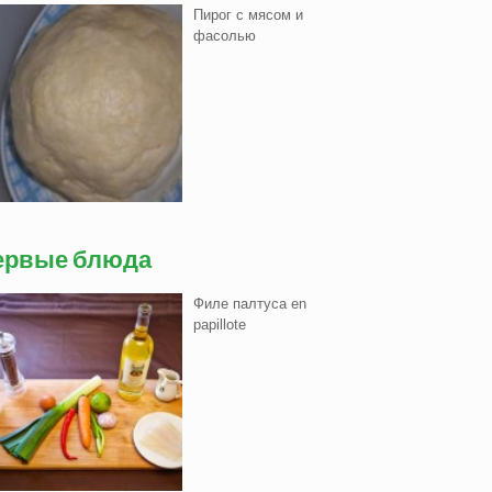
Пирог с мясом и
фасолью
ервые блюда
Филе палтуса en
papillote