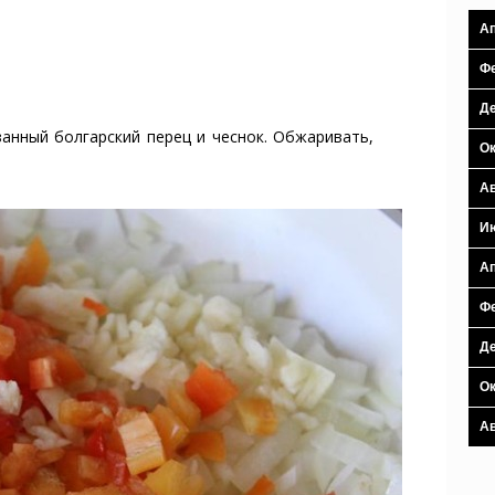
Ап
Фе
Де
анный болгарский перец и чеснок. Обжаривать,
Ок
Ав
И
Ап
Фе
Де
Ок
Ав