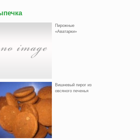
ыпечка
Пирожные
«Аватарки»
Вишнeвый пирог из
овсяного печенья