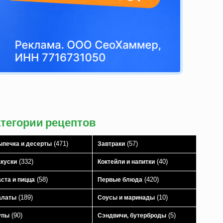
атегории рецептов
(471)
(57)
печка и десерты
Завтраки
(332)
(40)
куски
Коктейли и напитки
(58)
(420)
ста и пицца
Первые блюда
(189)
(10)
алаты
Соусы и маринады
(90)
(5)
упы
Сэндвичи, бутерброды