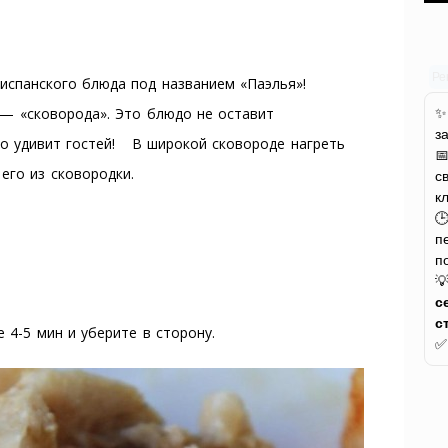
Ре
испанского блюда под названием «Паэлья»!
a — «сковорода». Это блюдо не оставит
з
о удивит гостей! В широкой сковороде нагреть

его из сковородки.
с
к

п
п

с
с
 4-5 мин и уберите в сторону.