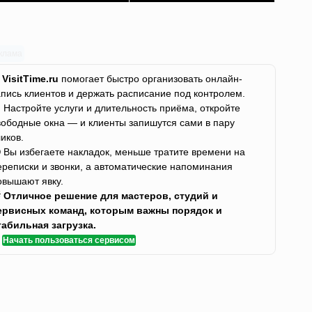
клама
✨
VisitTime.ru
помогает быстро организовать онлайн-
апись клиентов и держать расписание под контролем.
 Настройте услуги и длительность приёма, откройте
вободные окна — и клиенты запишутся сами в пару
ликов.
 Вы избегаете накладок, меньше тратите времени на
ереписки и звонки, а автоматические напоминания
овышают явку.

Отличное решение для мастеров, студий и
ервисных команд, которым важны порядок и
табильная загрузка.
✅
Начать пользоваться сервисом