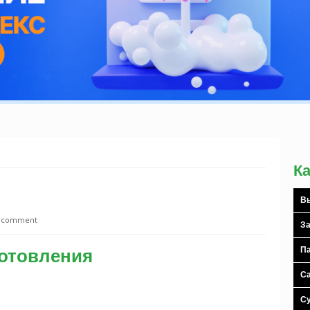
К
Вы
a comment
За
готовления
Па
С
С