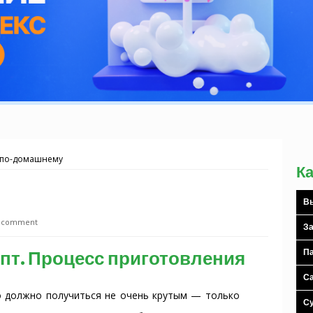
 по-домашнему
К
Вы
a comment
За
пт. Процесс приготовления
Па
С
то должно получиться не очень крутым — только
С