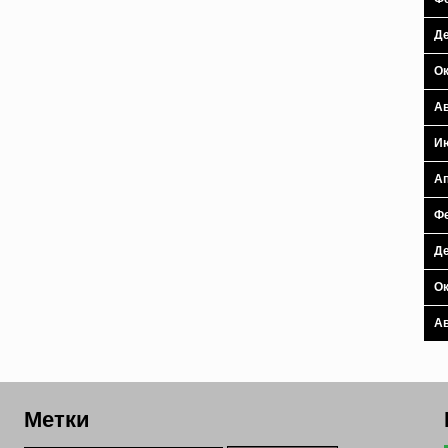
Де
Ок
Ав
И
Ап
Фе
Де
Ок
Ав
Метки