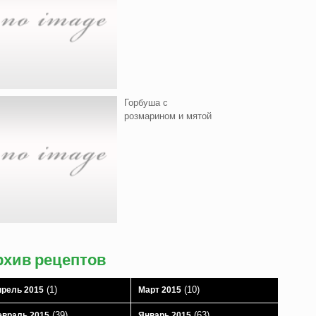
Горбуша с
розмарином и мятой
рхив рецептов
(1)
(10)
рель 2015
Март 2015
(39)
(63)
враль 2015
Январь 2015