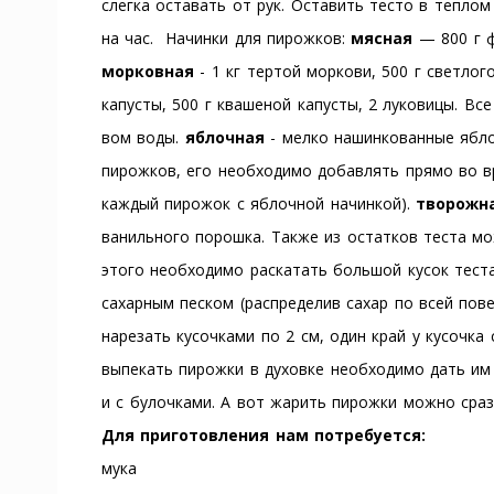
слегка оставать от рук. Оставить тесто в теплом
на час. Начинки для пирожков:
мясная
— 800 г фа
морковная
- 1 кг тертой моркови, 500 г светлог
капусты, 500 г квашеной капусты, 2 луковицы. В
вом воды.
яблочная
- мелко нашинкованные ябло
пирожков, его необходимо добавлять прямо во вр
каждый пирожок с яблочной начинкой).
творожн
ванильного порошка. Также из остатков теста мо
этого необходимо раскатать большой кусок теста
сахарным песком (распределив сахар по всей пове
нарезать кусочками по 2 см, один край у кусочка
выпекать пирожки в духовке необходимо дать им 
и с булочками. А вот жарить пирожки можно сраз
Для приготовления нам потребуется:
мука