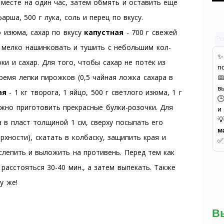
 месте на один час, затем обмять и оставить еще
рша, 500 г лука, соль и перец по вкусу.
о изюма, сахар по вкусу
капустная
- 700 г свежей
Ре
се мелко нашинковать и тушить с небольшим кол-
ки и сахар. Для того, чтобы сахар не потёк из
п
емя лепки пирожков (0,5 чайная ложка сахара в

в
ая
- 1 кг творога, 1 яйцо, 500 г светлого изюма, 1 г

жно приготовить прекрасные булки-розочки. Для
и

 в пласт толщиной 1 см, сверху посыпать его
м
рхности), скатать в колбаску, защипить края и
 слепить и выложить на противень. Перед тем как
расстояться 30-40 мин., а затем выпекать. Также
у же!
В