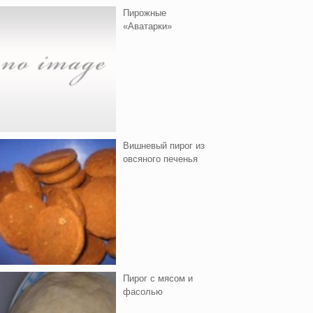
Пирожные
«Аватарки»
Вишнeвый пирог из
овсяного печенья
Пирог с мясом и
фасолью