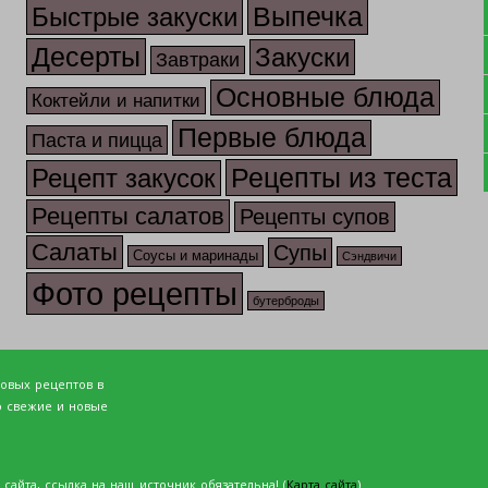
Выпечка
Быстрые закуски
Десерты
Закуски
Завтраки
Основные блюда
Коктейли и напитки
Первые блюда
Паста и пицца
Рецепты из теста
Рецепт закусок
Рецепты салатов
Рецепты супов
Салаты
Супы
Соусы и маринады
Сэндвичи
Фото рецепты
бутерброды
товых рецептов в
о свежие и новые
сайта, ссылка на наш источник обязательна! (
Карта сайта
)