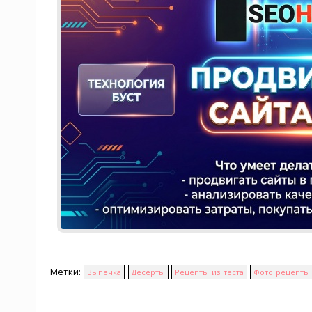
Метки:
Выпечка
Десерты
Рецепты из теста
Фото рецепты