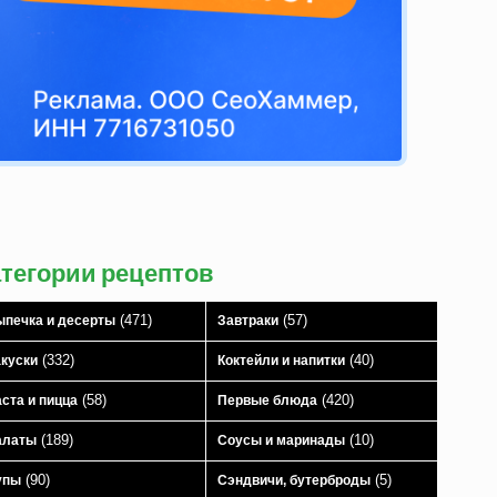
атегории рецептов
(471)
(57)
печка и десерты
Завтраки
(332)
(40)
куски
Коктейли и напитки
(58)
(420)
ста и пицца
Первые блюда
(189)
(10)
алаты
Соусы и маринады
(90)
(5)
упы
Сэндвичи, бутерброды