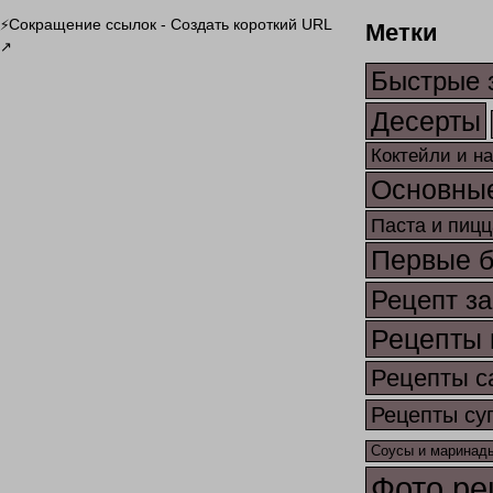
Метки
Сокращение ссылок - Создать короткий URL
⚡
↗
Быстрые 
Десерты
Коктейли и н
Основны
Паста и пицц
Первые 
Рецепт за
Рецепты 
Рецепты с
Рецепты су
Соусы и маринад
Фото ре