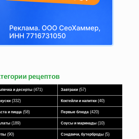
атегории рецептов
(471)
(57)
печка и десерты
Завтраки
(332)
(40)
куски
Коктейли и напитки
(58)
(420)
ста и пицца
Первые блюда
(189)
(10)
алаты
Соусы и маринады
(90)
(5)
упы
Сэндвичи, бутерброды