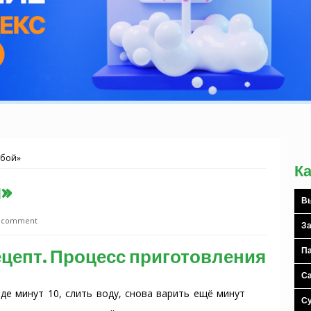
убой»
К
й»
Вы
a comment
За
ецепт. Процесс приготовления
Па
С
е минут 10, слить воду, снова варить ещё минут
С