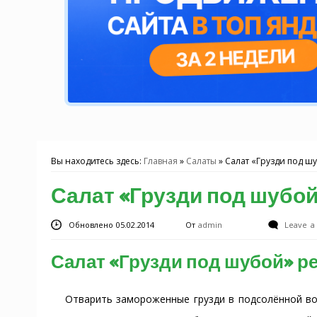
Вы находитесь здесь:
Главная
»
Салаты
»
Салат «Грузди под ш
Салат «Грузди под шубо
Обновлено 05.02.2014
От
admin
Leave 
Салат «Грузди под шубой» р
Отварить замороженные грузди в подсолённой вод