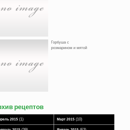
Горбуша с
розмарином и мятой
рхив рецептов
(1)
(10)
рель 2015
Март 2015
(39)
(63)
враль 2015
Январь 2015