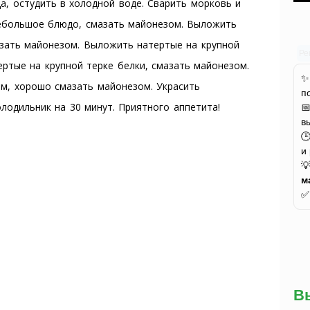
ца, остудить в холодной воде. Сварить морковь и
 небольшое блюдо, смазать майонезом. Выложить
азать майонезом. Выложить натертые на крупной
Ре
ртые на крупной терке белки, смазать майонезом.
ом, хорошо смазать майонезом. Украсить
п
лодильник на 30 минут. Приятного аппетита!

в

и

м
В