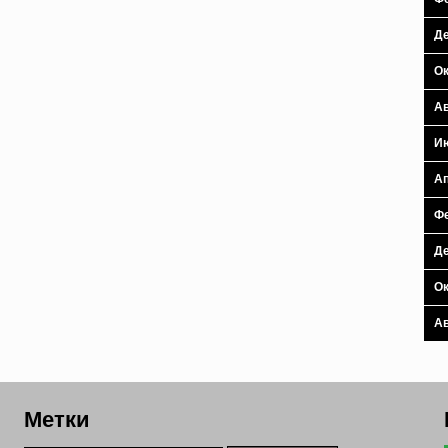
Де
Ок
Ав
И
Ап
Фе
Де
Ок
Ав
Метки