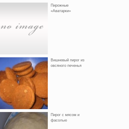
Пирожные
«Аватарки»
Вишнeвый пирог из
овсяного печенья
Пирог с мясом и
фасолью