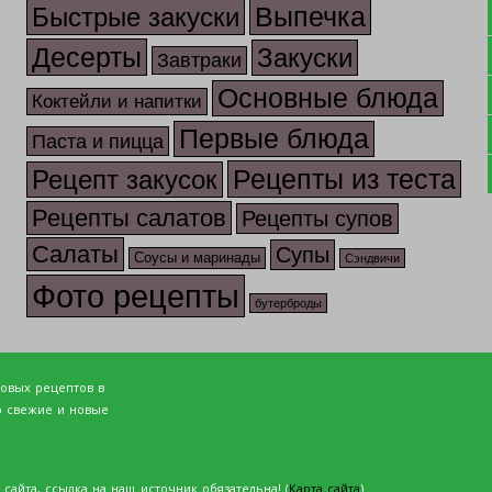
Выпечка
Быстрые закуски
Десерты
Закуски
Завтраки
Основные блюда
Коктейли и напитки
Первые блюда
Паста и пицца
Рецепты из теста
Рецепт закусок
Рецепты салатов
Рецепты супов
Салаты
Супы
Соусы и маринады
Сэндвичи
Фото рецепты
бутерброды
товых рецептов в
о свежие и новые
сайта, ссылка на наш источник обязательна! (
Карта сайта
)