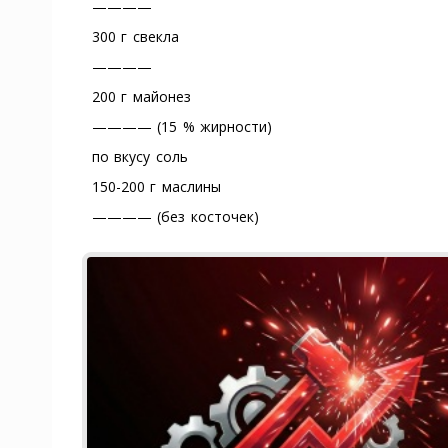
————
300 г свекла
————
200 г майонез
———— (15 % жирности)
по вкусу соль
150-200 г маслины
———— (без косточек)