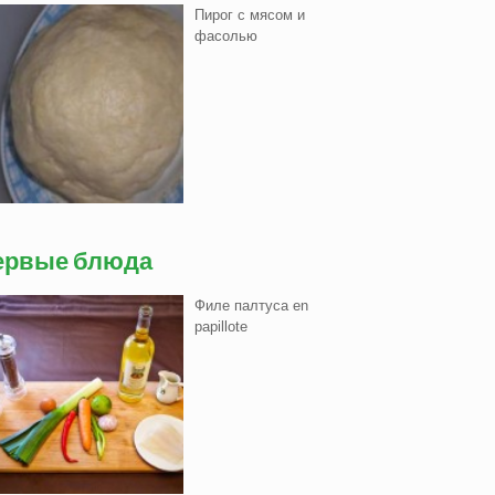
Пирог с мясом и
фасолью
ервые блюда
Филе палтуса en
papillote