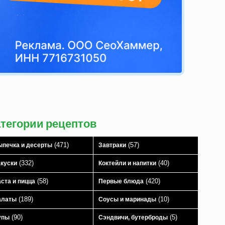
атегории рецептов
(471)
(57)
печка и десерты
Завтраки
(332)
(40)
куски
Коктейли и напитки
(58)
(420)
ста и пицца
Первые блюда
(189)
(10)
алаты
Соусы и маринады
(90)
(5)
упы
Сэндвичи, бутерброды