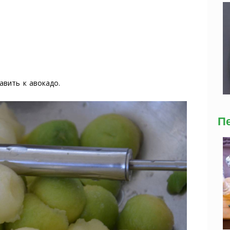
авить к авокадо.
П