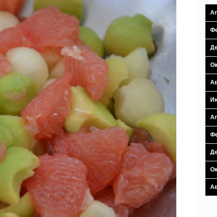
Ап
Фе
Де
Ок
Ав
И
Ап
Фе
Де
Ок
Ав