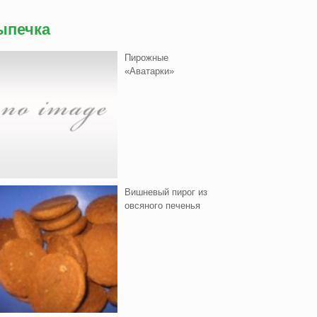
ыпечка
Пирожные
«Аватарки»
Вишнeвый пирог из
овсяного печенья