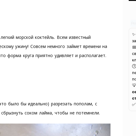
Ре
 легкий морской коктейль. Всем известный
з
скому ужину! Совсем немного займет времени на

с
что форма круга приятно удивляет и располагает.
к

п
п

с
с
 это было бы идеально) разрезать пополам, с
сбрызнуть соком лайма, чтобы не потемнели.