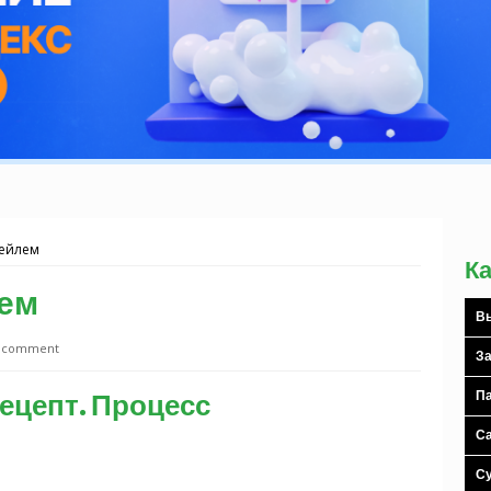
тейлем
К
лем
Вы
a comment
За
ецепт. Процесс
Па
С
С