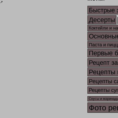
↗
Быстрые 
Десерты
Коктейли и н
Основны
Паста и пицц
Первые 
Рецепт за
Рецепты 
Рецепты с
Рецепты су
Соусы и маринад
Фото ре