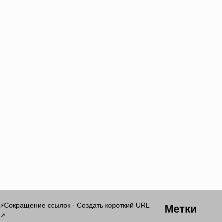
Метки
Сокращение ссылок - Создать короткий URL
⚡
↗