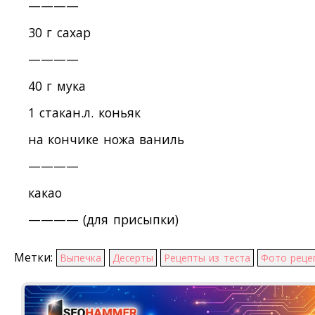
————
30 г сахар
————
40 г мука
1 стакан.л. коньяк
на кончике ножа ваниль
————
какао
———— (для присыпки)
Метки:
Выпечка
Десерты
Рецепты из теста
Фото реце