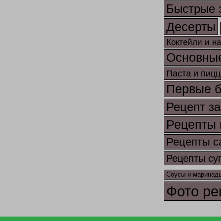
Быстрые 
Десерты
Коктейли и н
Основны
Паста и пицц
Первые 
Рецепт за
Рецепты 
Рецепты с
Рецепты су
Соусы и маринад
Фото ре