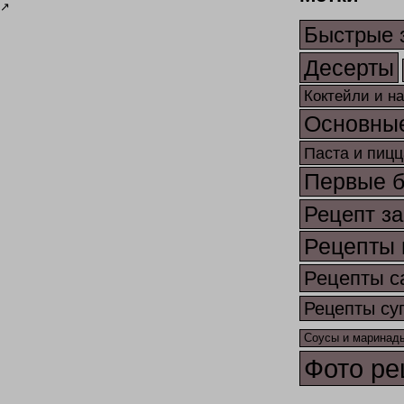
↗
Быстрые 
Десерты
Коктейли и н
Основны
Паста и пицц
Первые 
Рецепт за
Рецепты 
Рецепты с
Рецепты су
Соусы и маринад
Фото ре