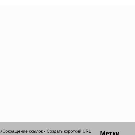
Метки
Сокращение ссылок - Создать короткий URL
⚡