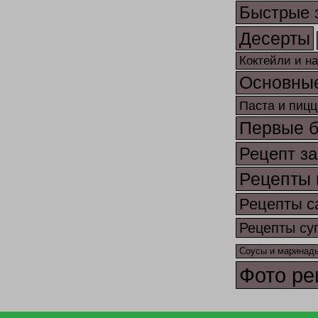
Быстрые 
Десерты
Коктейли и н
Основны
Паста и пицц
Первые 
Рецепт за
Рецепты 
Рецепты с
Рецепты су
Соусы и маринад
Фото ре