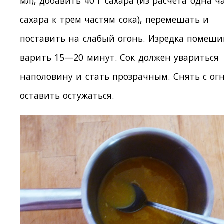
мл), добавить 40 г сахара (из расчета одна ч
сахара к трем частям сока), перемешать и
поставить на слабый огонь. Изредка помеши
варить 15—20 минут. Сок должен увариться
наполовину и стать прозрачным. Снять с ог
оставить остужаться.