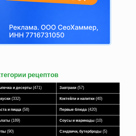
атегории рецептов
(471)
(57)
печка и десерты
Завтраки
(332)
(40)
куски
Коктейли и напитки
(58)
(420)
ста и пицца
Первые блюда
(189)
(10)
алаты
Соусы и маринады
(90)
(5)
упы
Сэндвичи, бутерброды