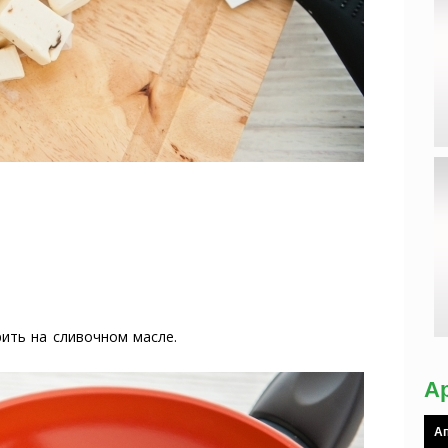
ить на сливочном масле.
А
Ап