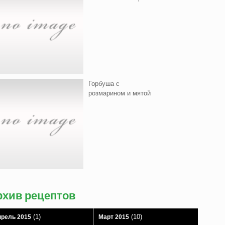
Горбуша с
розмарином и мятой
рхив рецептов
(1)
(10)
рель 2015
Март 2015