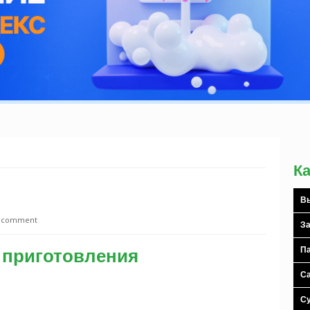
К
Вы
a comment
За
 приготовления
Па
С
С