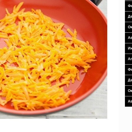
Фе
Де
Ок
Ав
И
Ап
Фе
Де
Ок
Ав