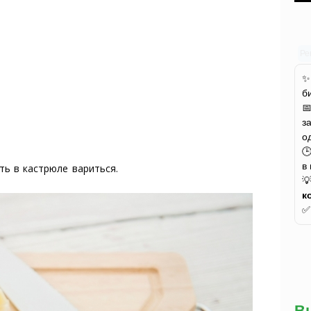
Ре
б

з
о

в
ть в кастрюле вариться.

к
В