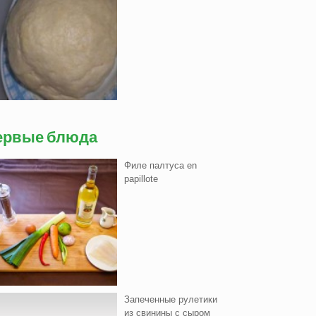
ервые блюда
Филе палтуса en
papillote
Запеченные рулетики
из свинины с сыром