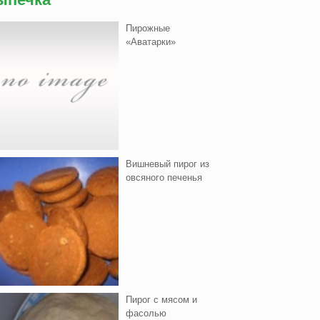
Пирожные
«Аватарки»
Вишнeвый пирог из
овсяного печенья
Пирог с мясом и
фасолью