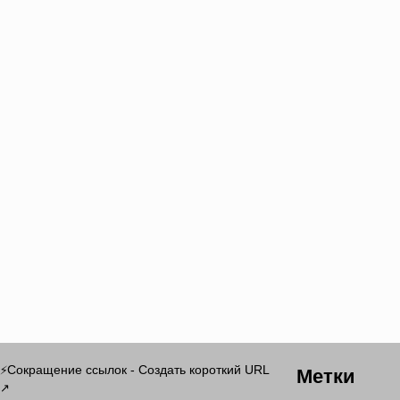
Метки
Сокращение ссылок - Создать короткий URL
⚡
↗