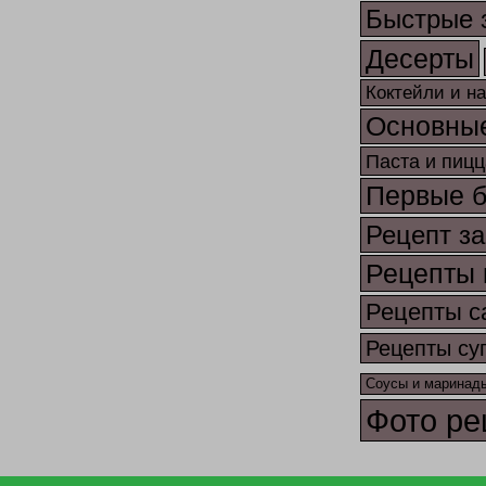
Быстрые 
Десерты
Коктейли и н
Основны
Паста и пицц
Первые 
Рецепт за
Рецепты 
Рецепты с
Рецепты су
Соусы и маринад
Фото ре