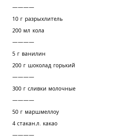
————
10 г разрыхлитель
200 мл кола
————
5 г ванилин
200 г шоколад горький
————
300 г сливки молочные
————
50 г маршмеллоу
4 стакан.л. какао
————