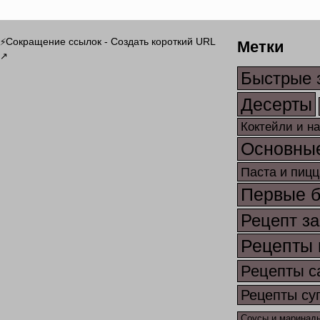
Метки
Сокращение ссылок - Создать короткий URL
⚡
↗
Быстрые 
Десерты
Коктейли и н
Основны
Паста и пицц
Первые 
Рецепт за
Рецепты 
Рецепты с
Рецепты су
Соусы и маринад