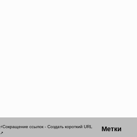
Метки
Сокращение ссылок - Создать короткий URL
⚡
↗