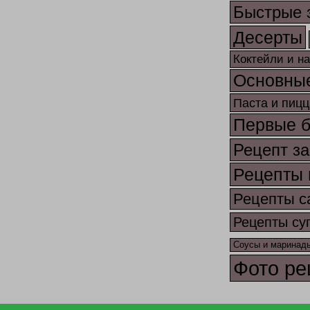
Быстрые 
Десерты
Коктейли и н
Основны
Паста и пицц
Первые 
Рецепт за
Рецепты 
Рецепты с
Рецепты су
Соусы и маринад
Фото ре