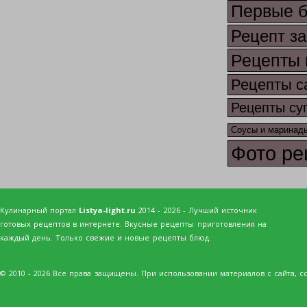
Первые 
Рецепт за
Рецепты 
Рецепты с
Рецепты су
Соусы и маринад
Фото ре
Кулинарный портал
Listya-light.ru
2014 - 2026 - Лучший источник
готовых рецептов в интернете. Вкусные рецепты приготовления на
каждый день. Только свежие и новые рецепты блюд.
© 2010 - 2026 Все права защищены. При использовании материалов с сайта, сс