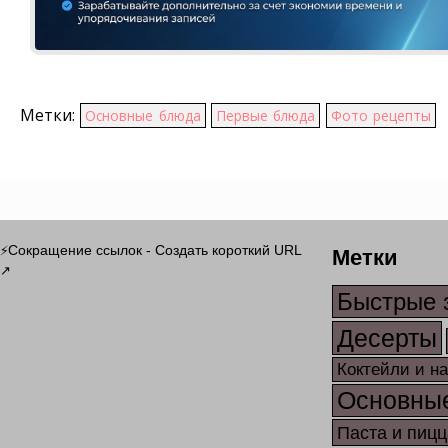
Метки:
Основные блюда
Первые блюда
Фото рецепты
Метки
Сокращение ссылок - Создать короткий URL
⚡
↗
Быстрые 
Десерты
Коктейли и н
Основны
Паста и пицц