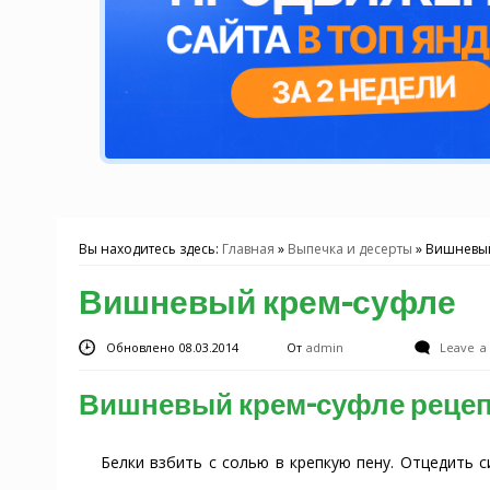
Вы находитесь здесь:
Главная
»
Выпечка и десерты
»
Вишневый
Вишневый крем-суфле
Обновлено 08.03.2014
От
admin
Leave 
Вишневый крем-суфле рецеп
Белки взбить с солью в крепкую пену. Отцедить с