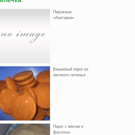
Пирожные
«Аватарки»
Вишнeвый пирог из
овсяного печенья
Пирог с мясом и
фасолью