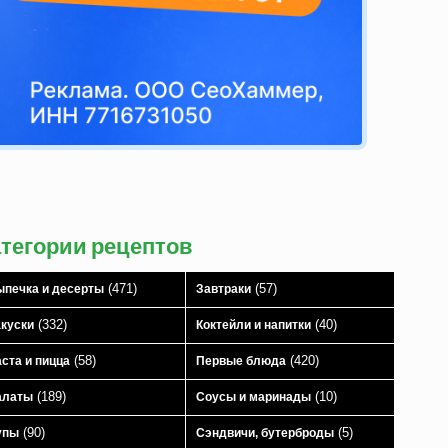
атегории рецептов
(471)
(57)
печка и десерты
Завтраки
(332)
(40)
куски
Коктейли и напитки
(58)
(420)
ста и пицца
Первые блюда
(189)
(10)
алаты
Соусы и маринады
(90)
(5)
упы
Сэндвичи, бутерброды