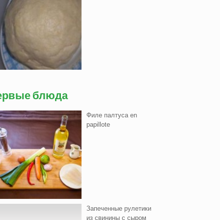
ервые блюда
Филе палтуса en
papillote
Запеченные рулетики
из свинины с сыром