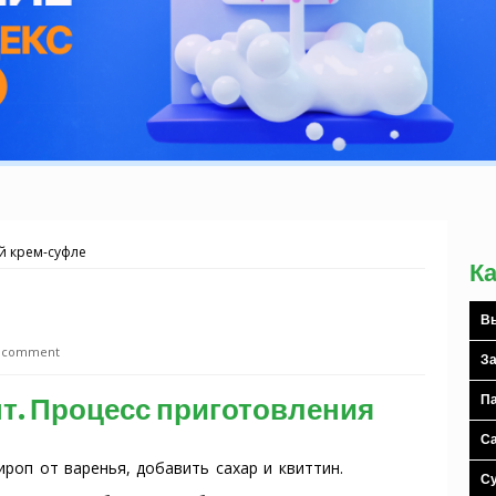
 крем-суфле
К
Вы
a comment
За
т. Процесс приготовления
Па
С
ироп от варенья, добавить сахар и квиттин.
С