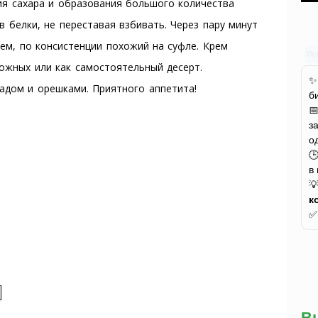
ия сахара и образования большого количества
в белки, не переставая взбивать. Через пару минут
ем, по консистенции похожий на суфле. Крем
Ре
ожных или как самостоятельный десерт.
адом и орешками. Приятного аппетита!
б

з
о

в

к
В