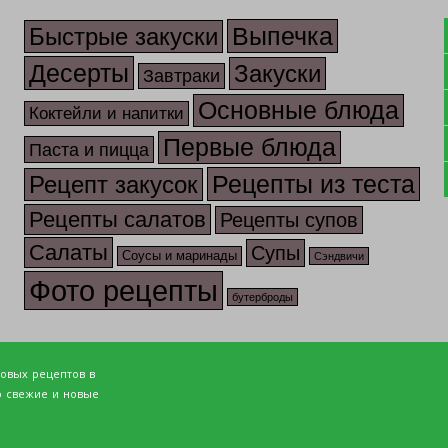
Выпечка
Быстрые закуски
Десерты
Закуски
Завтраки
Основные блюда
Коктейли и напитки
Первые блюда
Паста и пицца
Рецепты из теста
Рецепт закусок
Рецепты салатов
Рецепты супов
Салаты
Супы
Соусы и маринады
Сэндвичи
Фото рецепты
бутерброды
товых рецептов в
о свежие и новые