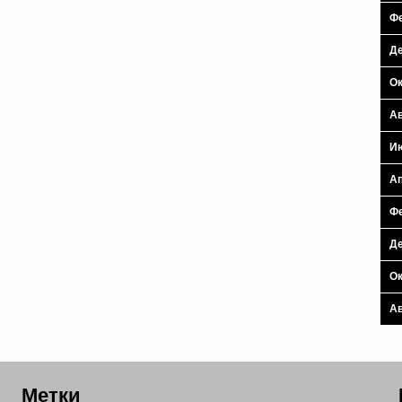
Фе
Де
Ок
Ав
И
Ап
Фе
Де
Ок
Ав
Метки