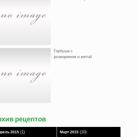
Горбуша с
розмарином и мятой
рхив рецептов
(1)
(10)
рель 2015
Март 2015