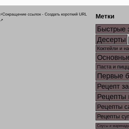
Метки
Сокращение ссылок - Создать короткий URL
⚡
↗
Быстрые 
Десерты
Коктейли и н
Основны
Паста и пицц
Первые 
Рецепт за
Рецепты 
Рецепты с
Рецепты су
Соусы и маринад