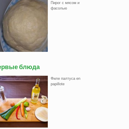
Пирог с мясом и
фасолью
ервые блюда
Филе палтуса en
papillote