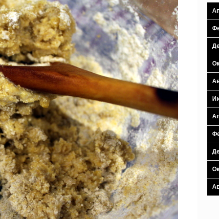
Ап
Фе
Де
Ок
Ав
И
Ап
Фе
Де
Ок
Ав