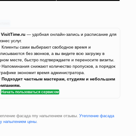
клама
✨
VisitTime.ru
— удобная онлайн-запись и расписание для
изнес услуг.
 Клиенты сами выбирают свободное время и
аписываются без звонков, а вы видите всю загрузку в
дном месте, быстро подтверждаете и переносите визиты.
 Напоминания снижают количество пропусков, а порядок
 графике экономит время администратора.

Подходит частным мастерам, студиям и небольшим
омпаниям.
✅
Начать пользоваться сервисом
тепление фасада ппу напылением отзывы.
Утепление фасада
пу напылением цены
.