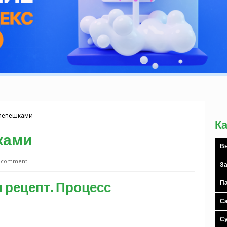
 лепешками
К
ками
Вы
a comment
За
 рецепт. Процесс
Па
С
С