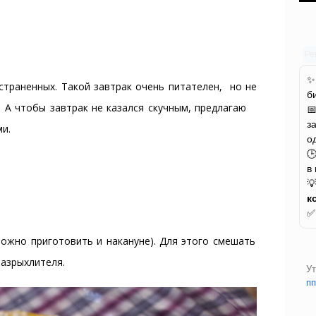
Ре
страненных. Такой завтрак очень питателен, но не
б
. А чтобы завтрак не казался скучным, предлагаю

з
ми.
о

в

к
можно приготовить и накануне). Для этого смешать
разрыхлителя.
У
п