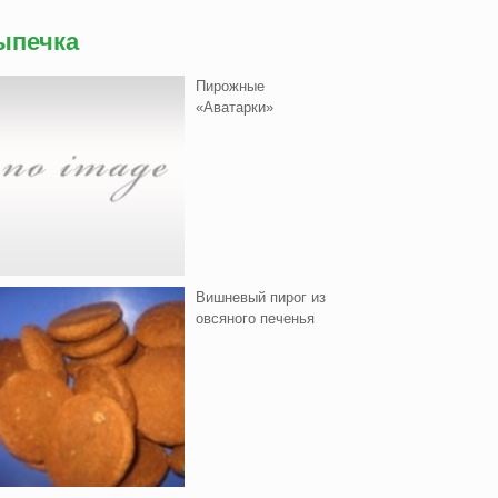
ыпечка
Пирожные
«Аватарки»
Вишнeвый пирог из
овсяного печенья