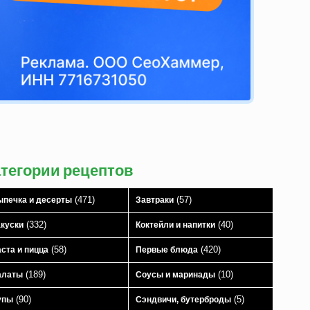
атегории рецептов
(471)
(57)
печка и десерты
Завтраки
(332)
(40)
куски
Коктейли и напитки
(58)
(420)
ста и пицца
Первые блюда
(189)
(10)
алаты
Соусы и маринады
(90)
(5)
упы
Сэндвичи, бутерброды