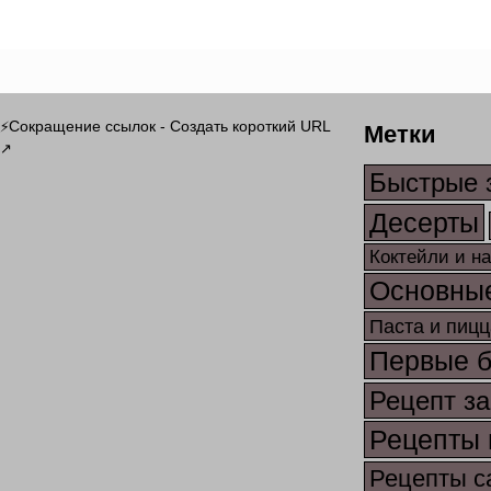
Метки
Сокращение ссылок - Создать короткий URL
⚡
↗
Быстрые 
Десерты
Коктейли и н
Основны
Паста и пицц
Первые 
Рецепт за
Рецепты 
Рецепты с